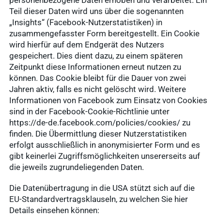
personenbezogene Daten erhoben und verarbeitet. Ein
Teil dieser Daten wird uns über die sogenannten
„Insights“ (Facebook-Nutzerstatistiken) in
zusammengefasster Form bereitgestellt. Ein Cookie
wird hierfür auf dem Endgerät des Nutzers
Schnellzugriff
gespeichert. Dies dient dazu, zu einem späteren
Zeitpunkt diese Informationen erneut nutzen zu
Service &
können. Das Cookie bleibt für die Dauer von zwei
Kontakt
Jahren aktiv, falls es nicht gelöscht wird. Weitere
Informationen von Facebook zum Einsatz von Cookies
Häufige
sind in der Facebook-Cookie-Richtlinie unter
Suchanfragen
https://de-de.facebook.com/policies/cookies/ zu
finden. Die Übermittlung dieser Nutzerstatistiken
erfolgt ausschließlich in anonymisierter Form und es
WDT-Gruppe
gibt keinerlei Zugriffsmöglichkeiten unsererseits auf
Vorteile
die jeweils zugrundeliegenden Daten.
Ergebnisse
WDT
anzeigen
Die Datenübertragung in die USA stützt sich auf die
Tierarzt24.de
EU-Standardvertragsklauseln, zu welchen Sie hier
Details einsehen können:
vetlog.one